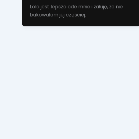
Lola jest lepsza ode mnie i żałuję, że nie
bukowałam jej częściej.