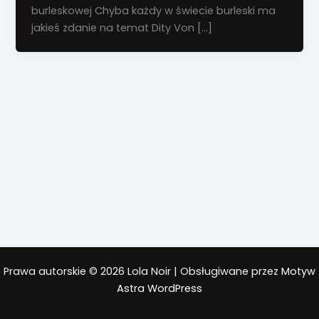
burleskowej Chyba każdy w świecie burleski ma
jakieś zdanie na temat Dity Von […]
Prawa autorskie © 2026 Lola Noir | Obsługiwane przez
Motyw
Astra WordPress